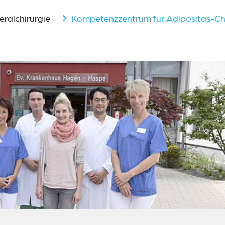
eralchirurgie
Kompetenzzentrum für Adipositas-Chi