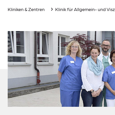
Aktuelles
Kliniken & Zentren
Klinik für Allgemein- und Visz
Events
Downloads
Presse
Suche
Im Notfall
Lieferkettensorgfaltspflichtengesetz (LkSG)