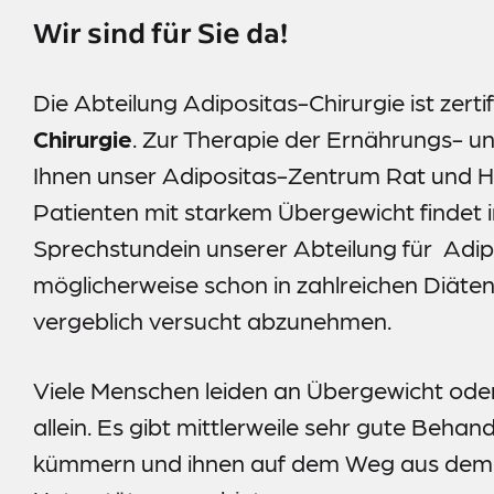
Information-Datenerhebung
Wir sind für Sie da!
Datenschutz
Impressum
Die Abteilung Adipositas-Chirurgie ist zertif
Meldestelle
Chirurgie
. Zur Therapie der Ernährungs- un
Sitemap
Ihnen unser Adipositas-Zentrum Rat und Hil
Patienten mit starkem Übergewicht findet
Sprechstundein unserer Abteilung für Adipo
möglicherweise schon in zahlreichen Diäte
vergeblich versucht abzunehmen.
Viele Menschen leiden an Übergewicht oder 
allein. Es gibt mittlerweile sehr gute Beha
kümmern und ihnen auf dem Weg aus dem Ü