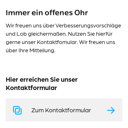
Events
Immer ein offenes Ohr
Downloads
Wir freuen uns über Verbesserungsvorschläge
Presse
und Lob gleichermaßen. Nutzen Sie hierfür
Suche
gerne unser Kontaktfomular. Wir freuen uns
über Ihre Mitteilung.
Im Notfall
Hier erreichen Sie unser
Kontaktformular
Lieferkettensorgfaltspflichtengesetz (LkSG)
Zum Kontaktformular
Information-Datenerhebung
Datenschutz
Impressum