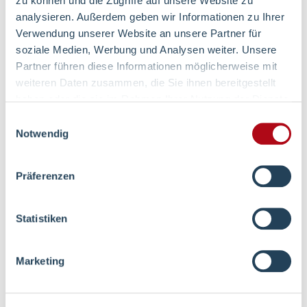
zu können und die Zugriffe auf unsere Website zu
analysieren. Außerdem geben wir Informationen zu Ihrer
Verwendung unserer Website an unsere Partner für
soziale Medien, Werbung und Analysen weiter. Unsere
Partner führen diese Informationen möglicherweise mit
weiteren Daten zusammen, die Sie ihnen bereitgestellt
haben oder die sie im Rahmen Ihrer Nutzung der Dienste
gesammelt haben.
Einwilligungsauswahl
Chefarzt
Notwendig
Dr. Claas Brockschmidt
Klinik für Allgemein- und
Präferenzen
Viszeralchirurgie
Statistiken
0 23 31 - 476 28 51
Marketing
E-Mail schreiben