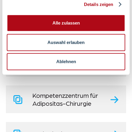
Details zeigen
zum Profil
Alle zulassen
Weiterführende Inhalte
Auswahl erlauben
Ablehnen
Kurzvorstellung
Kompetenzzentrum für
Adipositas-Chirurgie