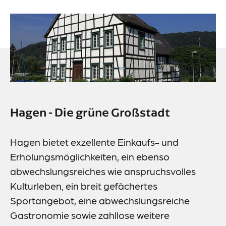
Events
Downloads
Presse
Suche
Im Notfall
Hagen - Die grüne Großstadt
Hagen bietet exzellente Einkaufs- und
Erholungsmöglichkeiten, ein ebenso
abwechslungsreiches wie anspruchsvolles
Lieferkettensorgfaltspflichtengesetz (LkSG)
Kulturleben, ein breit gefächertes
Information-Datenerhebung
Sportangebot, eine abwechslungsreiche
Datenschutz
Gastronomie sowie zahllose weitere
Impressum