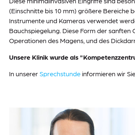
Diese minimalinvasiven Eingriffe sind beso
Information-Datenerhebung
(Einschnitte bis 10 mm) größere Bereiche 
Datenschutz
Instrumente und Kameras verwendet werden
Impressum
Meldestelle
Bauchspiegelung. Diese Form der sanften 
Sitemap
Operationen des Magens, und des Dickdar
Unsere Klinik wurde als "Kompetenzzentru
In unserer
Sprechstunde
informieren wir Si