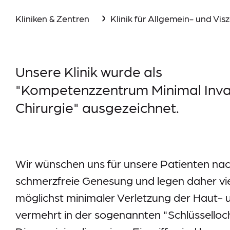
Aktuelles
Kliniken & Zentren
Klinik für Allgemein- und Visz
Events
Downloads
Unsere Klinik wurde als
Presse
"Kompetenzzentrum Minimal Inva
Suche
Chirurgie" ausgezeichnet.
Im Notfall
Wir wünschen uns für unsere Patienten nach
schmerzfreie Genesung und legen daher vie
möglichst minimaler Verletzung der Haut- 
vermehrt in der sogenannten "Schlüsselloch
Lieferkettensorgfaltspflichtengesetz (LkSG)