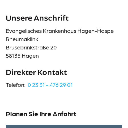
Events
Unsere Anschrift
Downloads
Presse
Evangelisches Krankenhaus Hagen-Haspe
Rheumaklink
Suche
Brusebrinkstraße 20
58135 Hagen
Im Notfall
Direkter Kontakt
Telefon:
0 23 31 - 476 29 01
Lieferkettensorgfaltspflichtengesetz (LkSG)
Information-Datenerhebung
Planen Sie Ihre Anfahrt
Datenschutz
Impressum