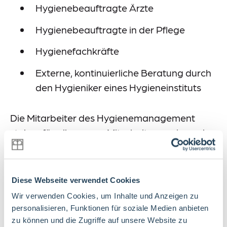
Hygienebeauftragte Ärzte
Hygienebeauftragte in der Pflege
Hygienefachkräfte
Externe, kontinuierliche Beratung durch
den Hygieniker eines Hygieneinstituts
Die Mitarbeiter des Hygienemanagement
stehen für alle unsere Mitarbeiter sowie auch
für Ihre Hygienefragen zur Verfügung. Wir
freuen uns auf den Kontakt mit Ihnen.
Diese Webseite verwendet Cookies
Wir verwenden Cookies, um Inhalte und Anzeigen zu
Weitere Themen im Überblick
personalisieren, Funktionen für soziale Medien anbieten
zu können und die Zugriffe auf unsere Website zu