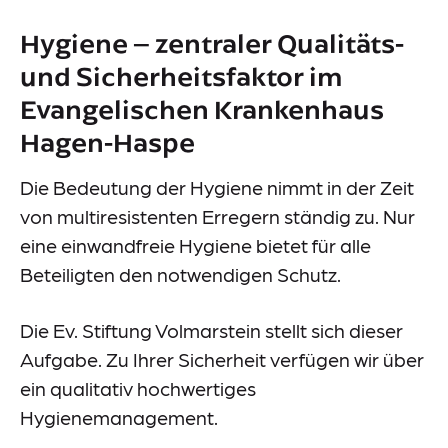
Events
Hygiene – zentraler Qualitäts-
Downloads
und Sicherheitsfaktor im
Presse
Evangelischen Krankenhaus
Hagen-Haspe
Suche
Die Bedeutung der Hygiene nimmt in der Zeit
Im Notfall
von multiresistenten Erregern ständig zu. Nur
eine einwandfreie Hygiene bietet für alle
Beteiligten den notwendigen Schutz.
Die Ev. Stiftung Volmarstein stellt sich dieser
Aufgabe. Zu Ihrer Sicherheit verfügen wir über
Lieferkettensorgfaltspflichtengesetz (LkSG)
ein qualitativ hochwertiges
Information-Datenerhebung
Datenschutz
Hygienemanagement.
Impressum