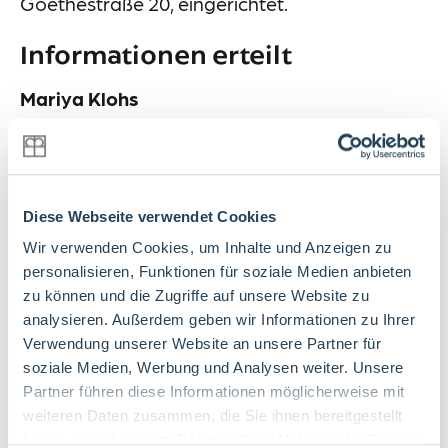
Goethestraße 20, eingerichtet.
Informationen erteilt
Mariya Klohs
Goethestraße 20, Herdecke
Tel. 02330 64 30 503
Mail
Info-Kurzzeitpflege-Altstadt@esv.de
Diese Webseite verwendet Cookies
Wir verwenden Cookies, um Inhalte und Anzeigen zu
personalisieren, Funktionen für soziale Medien anbieten
Weiterführende Inhalte
zu können und die Zugriffe auf unsere Website zu
analysieren. Außerdem geben wir Informationen zu Ihrer
Verwendung unserer Website an unsere Partner für
Seelsorge
soziale Medien, Werbung und Analysen weiter. Unsere
Partner führen diese Informationen möglicherweise mit
weiteren Daten zusammen, die Sie ihnen bereitgestellt
haben oder die sie im Rahmen Ihrer Nutzung der Dienste