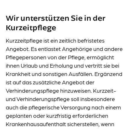
Events
Wir unterstützen Sie in der
Downloads
Kurzeitpflege
Presse
Kurzzeitpflege ist ein zeitlich befristetes
Suche
Angebot. Es entlastet Angehörige und andere
Im Notfall
Pflegepersonen von der Pflege, ermöglicht
ihnen Urlaub und Erholung und vertritt sie bei
Krankheit und sonstigen Ausfällen. Ergänzend
ist auf das zusätzliche Angebot der
Verhinderungspflege hinzuweisen. Kurzzeit-
und Verhinderungspflege soll insbesondere
Lieferkettensorgfaltspflichtengesetz (LkSG)
auch die pflegerische Versorgung nach einem
Information-Datenerhebung
geplanten oder kurzfristig erforderlichen
Datenschutz
Krankenhausaufenthalt sicherstellen, wenn
Impressum