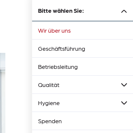
Bitte wählen Sie:
Wir über uns
Geschäftsführung
Betriebsleitung
Qualität
Qualitätspolitik
Qualitätsziele
Qualitätsmanagement
Medizinproduktesicherheit
Projekte
Hygiene
Patienteninfo
Hygiene Team
Spenden