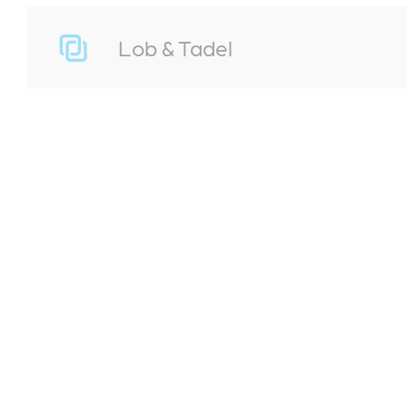
Lob & Tadel
Kliniken & Zentren
Patienten & Besucher
Kontakt & Anfahrt