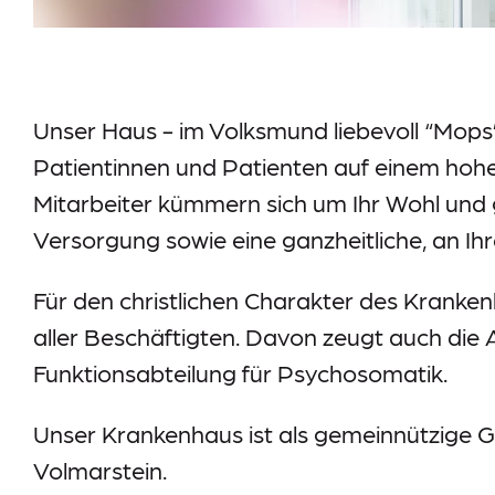
Information-Datenerhebung
Datenschutz
Impressum
Meldestelle
Unser Haus - im Volksmund liebevoll “Mops
Sitemap
Patientinnen und Patienten auf einem hoh
Mitarbeiter kümmern sich um Ihr Wohl und 
Versorgung sowie eine ganzheitliche, an Ihr
Für den christlichen Charakter des Kranke
aller Beschäftigten. Davon zeugt auch die A
Funktionsabteilung für Psychosomatik.
Unser Krankenhaus ist als gemeinnützige Ge
Volmarstein.