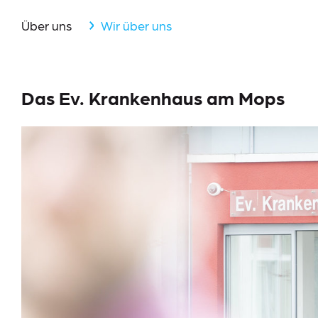
Aktuelles
Über uns
Wir über uns
Events
Downloads
Das Ev. Krankenhaus am Mops
Presse
Suche
Im Notfall
Lieferkettensorgfaltspflichtengesetz (LkSG)