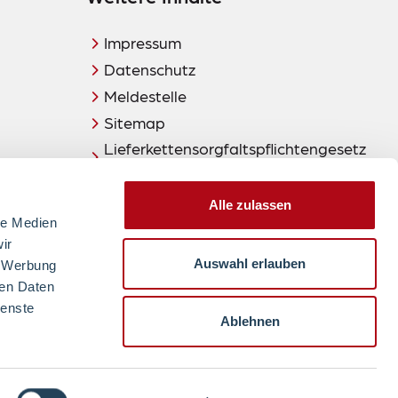
Impressum
Datenschutz
Meldestelle
Sitemap
Lieferkettensorgfaltspflichtengesetz
(LkSG)
Alle zulassen
le Medien
ir
Auswahl erlauben
, Werbung
ren Daten
zum Seitenanfang
2024
ienste
Ablehnen
Ein Unternehmen von: