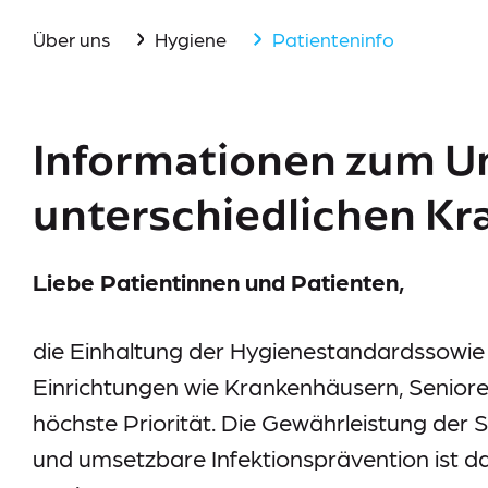
Aktuelles
Über uns
Hygiene
Patienteninfo
Events
Downloads
Informationen zum U
Presse
unterschiedlichen Kr
Suche
Im Notfall
Liebe Patientinnen und Patienten,
die Einhaltung der Hygienestandardssowie 
Einrichtungen wie Krankenhäusern, Seniore
höchste Priorität. Die Gewährleistung der Si
und umsetzbare Infektionsprävention ist da
Lieferkettensorgfaltspflichtengesetz (LkSG)