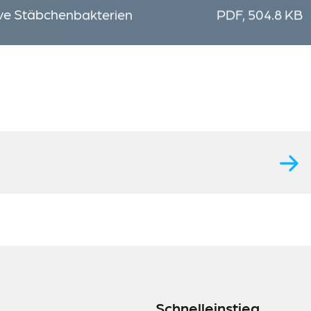
ve Stäbchenbakterien
PDF, 504.8 KB
Schnelleinstieg