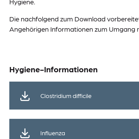
Hygiene.
Information-Datenerhebung
Datenschutz
Die nachfolgend zum Download vorbereitet
Impressum
Angehörigen Informationen zum Umgang mit
Meldestelle
Sitemap
Hygiene-Informationen
Clostridium difficile
Influenza