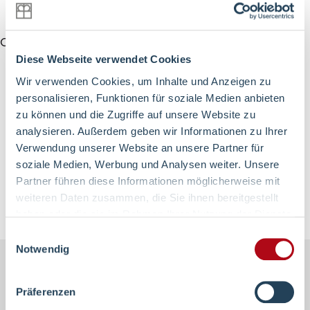
Events
Downloads
Oops, an error occurred! Request: eb524c258dd8b
Diese Webseite verwendet Cookies
Presse
Wir verwenden Cookies, um Inhalte und Anzeigen zu
Suche
personalisieren, Funktionen für soziale Medien anbieten
zu können und die Zugriffe auf unsere Website zu
analysieren. Außerdem geben wir Informationen zu Ihrer
Im Notfall
Verwendung unserer Website an unsere Partner für
soziale Medien, Werbung und Analysen weiter. Unsere
Partner führen diese Informationen möglicherweise mit
weiteren Daten zusammen, die Sie ihnen bereitgestellt
haben oder die sie im Rahmen Ihrer Nutzung der Dienste
gesammelt haben.
Einwilligungsauswahl
Lieferkettensorgfaltspflichtengesetz (LkSG)
Notwendig
Information-Datenerhebung
Footer-
Datenschutz
Präferenzen
Navigation
Impressum