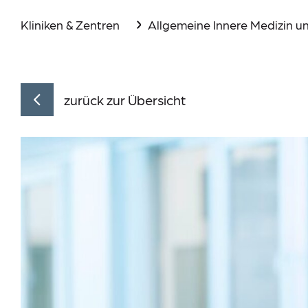
Aktuelles
Kliniken & Zentren
Allgemeine Innere Medizin u
Events
Downloads
zurück zur Übersicht
Presse
Suche
Im Notfall
Lieferkettensorgfaltspflichtengesetz (LkSG)