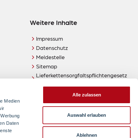
Weitere Inhalte
Impressum
Datenschutz
Meldestelle
Sitemap
Lieferkettensorgfaltspflichtengesetz
(LkSG)
Alle zulassen
le Medien
ir
Auswahl erlauben
, Werbung
ren Daten
zum Seitenanfang
2024
ienste
Ablehnen