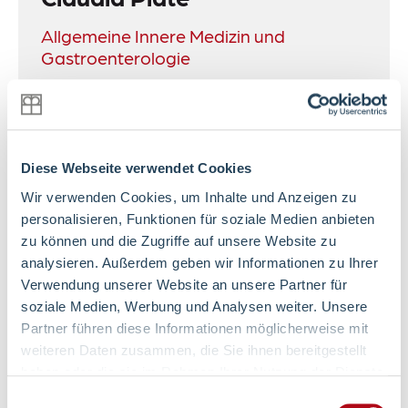
Meldestelle
Allgemeine Innere Medizin und
Sitemap
Gastroenterologie
0 23 31 - 4 76 2701
Diese Webseite verwendet Cookies
E-Mail schreiben
Wir verwenden Cookies, um Inhalte und Anzeigen zu
personalisieren, Funktionen für soziale Medien anbieten
zu können und die Zugriffe auf unsere Website zu
analysieren. Außerdem geben wir Informationen zu Ihrer
Verwendung unserer Website an unsere Partner für
Terminvereinbarung
soziale Medien, Werbung und Analysen weiter. Unsere
Partner führen diese Informationen möglicherweise mit
weiteren Daten zusammen, die Sie ihnen bereitgestellt
Innere Medizin & Gastroenterologie
haben oder die sie im Rahmen Ihrer Nutzung der Dienste
gesammelt haben.
Einwilligungsauswahl