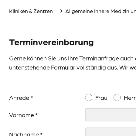
Aktuelles
Kliniken & Zentren
Allgemeine Innere Medizin u
Events
Downloads
Terminvereinbarung
Presse
Gerne können Sie uns Ihre Terminanfrage auch on
Suche
untenstehende Formular vollständig aus. Wir we
Im Notfall
Anrede
*
Frau
Herr
Vorname
*
Lieferkettensorgfaltspflichtengesetz (LkSG)
Nachname
*