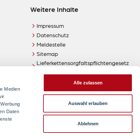
Weitere Inhalte
Impressum
Datenschutz
Meldestelle
Sitemap
Lieferkettensorgfaltspflichtengesetz
(LkSG)
Alle zulassen
le Medien
ir
Auswahl erlauben
, Werbung
ren Daten
zum Seitenanfang
2024
ienste
Ablehnen