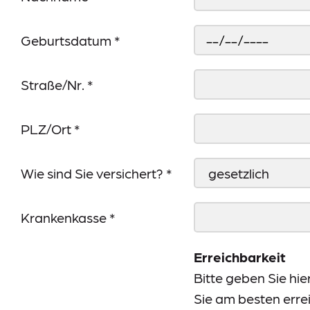
Information-Datenerhebung
Datenschutz
Geburtsdatum
*
Impressum
Meldestelle
Straße/Nr.
*
Sitemap
PLZ/Ort
*
Wie sind Sie versichert?
*
Krankenkasse
*
Erreichbarkeit
Bitte geben Sie hi
Sie am besten erre